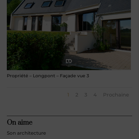
Propriété – Longpont – Façade vue 3
1
2
3
4
Prochaine
On aime
Son architecture